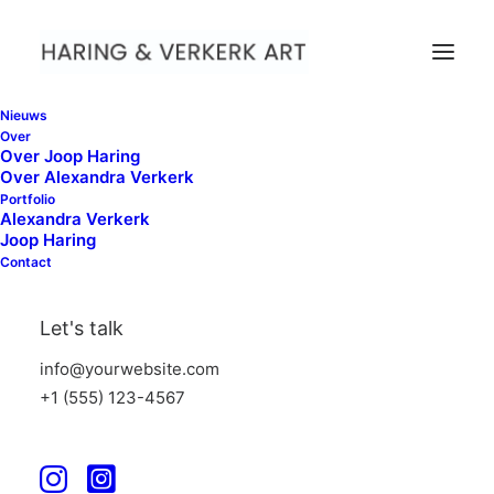
Nieuws
Over
Over Joop Haring
Over Alexandra Verkerk
Voorwaarden
Portfolio
Alexandra Verkerk
Joop Haring
Contact
Dit is een pagina met enkele voorwaarden en
condities.
Let's talk
info@yourwebsite.com
+1 (555) 123-4567