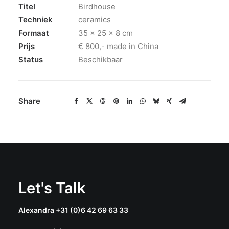
Titel
Birdhouse
Techniek
ceramics
Formaat
35 x 25 x 8 cm
Prijs
€ 800,- made in China
Status
Beschikbaar
Share
Let's Talk
Alexandra +31 (0)6 42 69 63 33